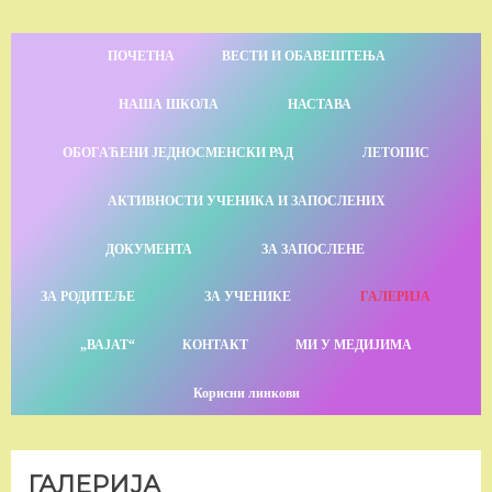
ПОЧЕТНА
ВЕСТИ И ОБАВЕШТЕЊА
НАША ШКОЛА
НАСТАВА
ОБОГАЋЕНИ ЈЕДНОСМЕНСКИ РАД
ЛЕТОПИС
АКТИВНОСТИ УЧЕНИКА И ЗАПОСЛЕНИХ
ДОКУМЕНТА
ЗА ЗАПОСЛЕНЕ
ЗА РОДИТЕЉЕ
ЗА УЧЕНИКЕ
ГАЛЕРИЈА
„ВАЈАТ“
КОНТАКТ
МИ У МЕДИЈИМА
Корисни линкови
ГАЛЕРИЈА