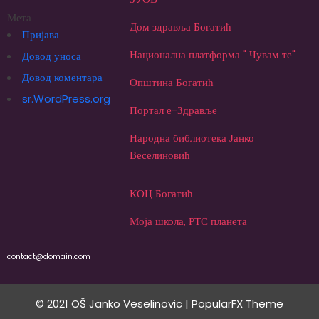
Мета
Дом здравља Богатић
Пријава
Национална платформа " Чувам те"
Довод уноса
Довод коментара
Општина Богатић
sr.WordPress.org
Портал е-Здравље
Народна библиотека Јанко
Веселиновић
КОЦ Богатић
Моја школа, РТС планета
contact@domain.com
© 2021 OŠ Janko Veselinovic |
PopularFX Theme