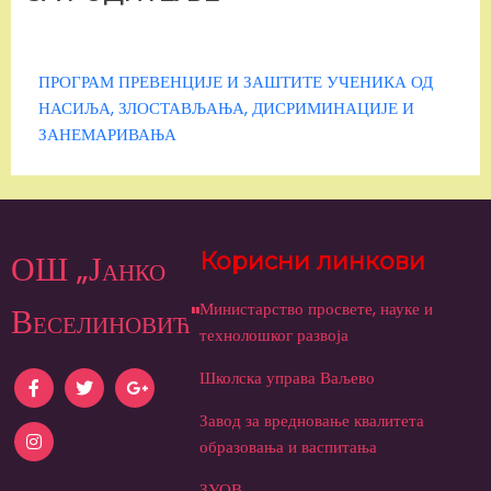
ПРОГРАМ ПРЕВЕНЦИЈЕ И ЗАШТИТЕ УЧЕНИКА ОД
НАСИЉА, ЗЛОСТАВЉАЊА, ДИСРИМИНАЦИЈЕ И
ЗАНЕМАРИВАЊА
ОШ „Јанко
Корисни линкови
Министарство просвете, науке и
Веселиновић"
технолошког развоја
Школска управа Ваљево
Завод за вредновање квалитета
образовања и васпитања
ЗУОВ