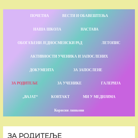
ПОЧЕТНА
ВЕСТИ И ОБАВЕШТЕЊА
НАША ШКОЛА
НАСТАВА
ОБОГАЋЕНИ ЈЕДНОСМЕНСКИ РАД
ЛЕТОПИС
АКТИВНОСТИ УЧЕНИКА И ЗАПОСЛЕНИХ
ДОКУМЕНТА
ЗА ЗАПОСЛЕНЕ
ЗА РОДИТЕЉЕ
ЗА УЧЕНИКЕ
ГАЛЕРИЈА
„ВАЈАТ“
КОНТАКТ
МИ У МЕДИЈИМА
Корисни линкови
ЗА РОДИТЕЉЕ