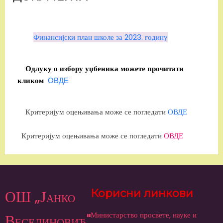
Финансијски план школе за 2023. годину
Одлуку о избору уџбеника можете прочитати
ОВДЕ
кликом
Критеријум оцењивања може се погледати
ОВДЕ
Критеријум оцењивања може се погледати
ОВДЕ
ОШ „Јанко
Корисни линкови
Министарство просвете, науке и
Веселиновић"