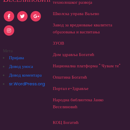
технолошког развоја
Школска управа Ваљево
Завод за вредновање квалитета
образовања и васпитања
ЗУОВ
Мета
Дом здравља Богатић
Пријава
Национална платформа " Чувам те"
Довод уноса
Довод коментара
Општина Богатић
sr.WordPress.org
Портал е-Здравље
Народна библиотека Јанко
Веселиновић
КОЦ Богатић