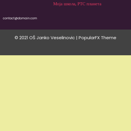
Моја школа, РТС планета
contact@domain.com
© 2021 OŠ Janko Veselinovic |
PopularFX Theme