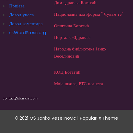
Дом здравља Богатић
Пријава
Национална платформа " Чувам те"
Довод уноса
Довод коментара
Општина Богатић
sr.WordPress.org
Портал е-Здравље
Народна библиотека Јанко
Веселиновић
КОЦ Богатић
Моја школа, РТС планета
contact@domain.com
© 2021 OŠ Janko Veselinovic |
PopularFX Theme