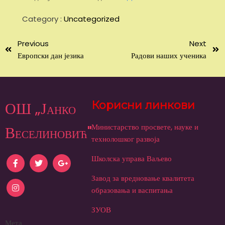
Category :
Uncategorized
Previous
Next
Европски дан језика
Радови наших ученика
ОШ „Јанко
Корисни линкови
Министарство просвете, науке и
Веселиновић"
технолошког развоја
Школска управа Ваљево
Завод за вредновање квалитета
образовања и васпитања
ЗУОВ
Мета