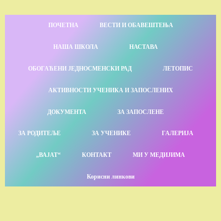
ПОЧЕТНА
ВЕСТИ И ОБАВЕШТЕЊА
НАША ШКОЛА
НАСТАВА
ОБОГАЋЕНИ ЈЕДНОСМЕНСКИ РАД
ЛЕТОПИС
АКТИВНОСТИ УЧЕНИКА И ЗАПОСЛЕНИХ
ДОКУМЕНТА
ЗА ЗАПОСЛЕНЕ
ЗА РОДИТЕЉЕ
ЗА УЧЕНИКЕ
ГАЛЕРИЈА
„ВАЈАТ“
КОНТАКТ
МИ У МЕДИЈИМА
Корисни линкови