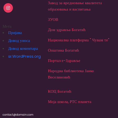
Завод за вредновање квалитета
образовања и васпитања
ЗУОВ
Мета
Дом здравља Богатић
Пријава
Национална платформа " Чувам те"
Довод уноса
Довод коментара
Општина Богатић
sr.WordPress.org
Портал е-Здравље
Народна библиотека Јанко
Веселиновић
КОЦ Богатић
Моја школа, РТС планета
contact@domain.com