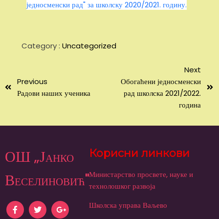
једносменски рад" за школску 2020/2021. годину.
Category :
Uncategorized
Next
Previous
Обогаћени једносменски
Радови наших ученика
рад школска 2021/2022.
година
ОШ „Јанко
Корисни линкови
Министарство просвете, науке и
Веселиновић"
технолошког развоја
Школска управа Ваљево