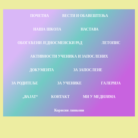
ПОЧЕТНА
ВЕСТИ И ОБАВЕШТЕЊА
НАША ШКОЛА
НАСТАВА
ОБОГАЋЕНИ ЈЕДНОСМЕНСКИ РАД
ЛЕТОПИС
АКТИВНОСТИ УЧЕНИКА И ЗАПОСЛЕНИХ
ДОКУМЕНТА
ЗА ЗАПОСЛЕНЕ
ЗА РОДИТЕЉЕ
ЗА УЧЕНИКЕ
ГАЛЕРИЈА
„ВАЈАТ“
КОНТАКТ
МИ У МЕДИЈИМА
Корисни линкови