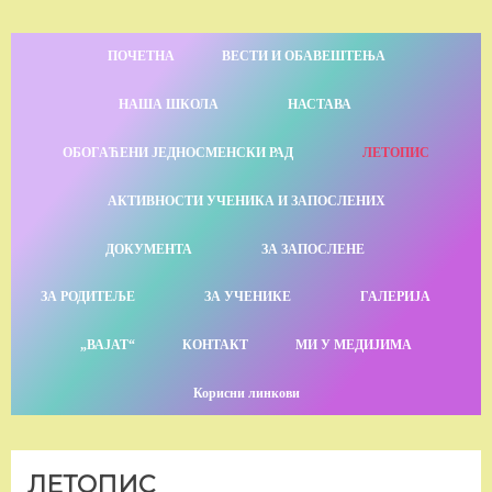
ПОЧЕТНА
ВЕСТИ И ОБАВЕШТЕЊА
НАША ШКОЛА
НАСТАВА
ОБОГАЋЕНИ ЈЕДНОСМЕНСКИ РАД
ЛЕТОПИС
АКТИВНОСТИ УЧЕНИКА И ЗАПОСЛЕНИХ
ДОКУМЕНТА
ЗА ЗАПОСЛЕНЕ
ЗА РОДИТЕЉЕ
ЗА УЧЕНИКЕ
ГАЛЕРИЈА
„ВАЈАТ“
КОНТАКТ
МИ У МЕДИЈИМА
Корисни линкови
ЛЕТОПИС