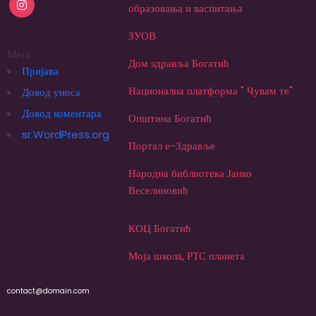
образовања и васпитања
ЗУОВ
Мета
Дом здравља Богатић
Пријава
Национална платформа " Чувам те"
Довод уноса
Довод коментара
Општина Богатић
sr.WordPress.org
Портал е-Здравље
Народна библиотека Јанко
Веселиновић
КОЦ Богатић
Моја школа, РТС планета
contact@domain.com