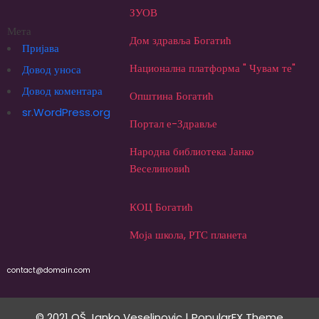
ЗУОВ
Мета
Дом здравља Богатић
Пријава
Национална платформа " Чувам те"
Довод уноса
Довод коментара
Општина Богатић
sr.WordPress.org
Портал е-Здравље
Народна библиотека Јанко
Веселиновић
КОЦ Богатић
Моја школа, РТС планета
contact@domain.com
© 2021 OŠ Janko Veselinovic |
PopularFX Theme