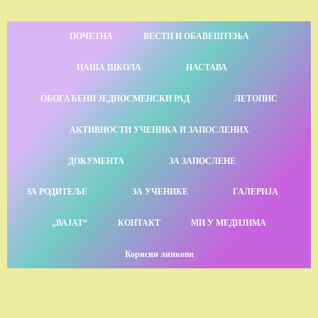
ПОЧЕТНА
ВЕСТИ И ОБАВЕШТЕЊА
НАША ШКОЛА
НАСТАВА
ОБОГАЋЕНИ ЈЕДНОСМЕНСКИ РАД
ЛЕТОПИС
АКТИВНОСТИ УЧЕНИКА И ЗАПОСЛЕНИХ
ДОКУМЕНТА
ЗА ЗАПОСЛЕНЕ
ЗА РОДИТЕЉЕ
ЗА УЧЕНИКЕ
ГАЛЕРИЈА
„ВАЈАТ“
КОНТАКТ
МИ У МЕДИЈИМА
Корисни линкови