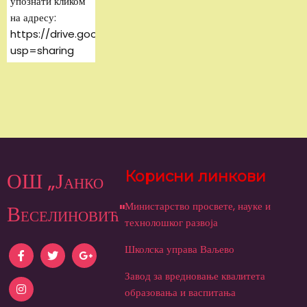
упознати кликом
на адресу:
https://drive.google.com/file/d/1Ky1k2q9RfT6_rmgezKB
usp=sharing
ОШ „Јанко
Корисни линкови
Министарство просвете, науке и
Веселиновић"
технолошког развоја
Школска управа Ваљево
Завод за вредновање квалитета
образовања и васпитања