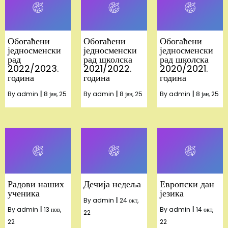
Обогаћени
Обогаћени
Обогаћени
једносменски
једносменски
једносменски
рад
рад школска
рад школска
2022/2023.
2021/2022.
2020/2021.
година
година
година
By
admin
|
8
јан, 25
By
admin
|
8
јан, 25
By
admin
|
8
јан, 25
Радови наших
Дечија недеља
Европски дан
ученика
језика
By
admin
|
24
окт,
By
admin
|
13
нов,
By
admin
|
14
окт,
22
22
22