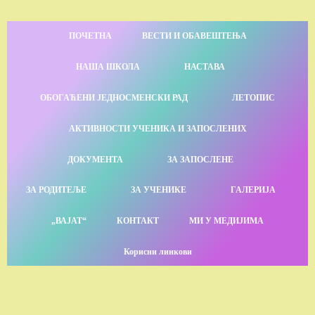
ПОЧЕТНА
ВЕСТИ И ОБАВЕШТЕЊА
НАША ШКОЛА
НАСТАВА
ОБОГАЋЕНИ ЈЕДНОСМЕНСКИ РАД
ЛЕТОПИС
АКТИВНОСТИ УЧЕНИКА И ЗАПОСЛЕНИХ
ДОКУМЕНТА
ЗА ЗАПОСЛЕНЕ
ЗА РОДИТЕЉЕ
ЗА УЧЕНИКЕ
ГАЛЕРИЈА
„ВАЈАТ“
КОНТАКТ
МИ У МЕДИЈИМА
Корисни линкови