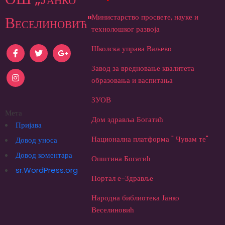
Министарство просвете, науке и
Веселиновић"
технолошког развоја
Школска управа Ваљево
Завод за вредновање квалитета
образовања и васпитања
ЗУОВ
Мета
Дом здравља Богатић
Пријава
Национална платформа " Чувам те"
Довод уноса
Довод коментара
Општина Богатић
sr.WordPress.org
Портал е-Здравље
Народна библиотека Јанко
Веселиновић