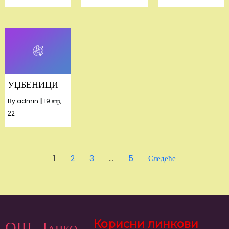
УЏБЕНИЦИ
By
admin
|
19
апр,
22
1
2
3
…
5
Следеће
ОШ „Јанко
Корисни линкови