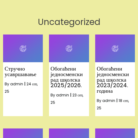
Uncategorized
Стручно
Обогаћени
Обогаћени
усавршавање
једносменски
једносменски
рад школска
рад школска
By
admin
|
24
сеп,
2025/2026.
2023/2024.
година
25
By
admin
|
23
сеп,
By
admin
|
18
сеп,
25
25